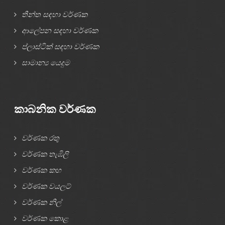
තීන්ත සඳහා වර්ණක
ආලේපන සඳහා වර්ණක
ප්ලාස්ටික් සඳහා වර්ණක
සාමාන්‍ය යෙදුම
කාබනික වර්ණක
වර්ණක රතු
වර්ණක තැඹිලි
වර්ණක කහ
වර්ණක වයලට්
වර්ණක නිල්
වර්ණක කොළ