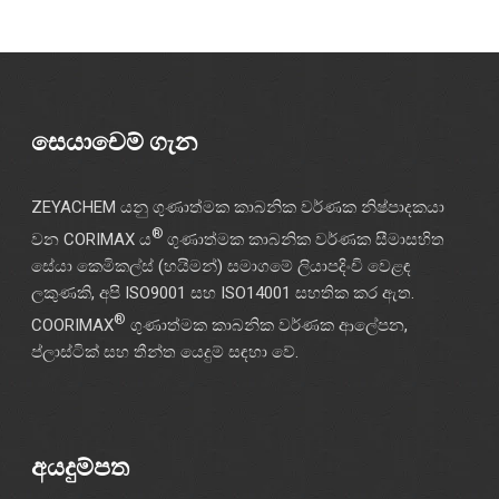
සෙයාචෙම් ගැන
ZEYACHEM යනු ගුණාත්මක කාබනික වර්ණක නිෂ්පාදකයා
®
වන CORIMAX ය
ගුණාත්මක කාබනික වර්ණක සීමාසහිත
සේයා කෙමිකල්ස් (හයිමන්) සමාගමේ ලියාපදිංචි වෙළඳ
ලකුණකි, අපි ISO9001 සහ ISO14001 සහතික කර ඇත.
®
COORIMAX
ගුණාත්මක කාබනික වර්ණක ආලේපන,
ප්ලාස්ටික් සහ තීන්ත යෙදුම් සඳහා වේ.
අයදුම්පත