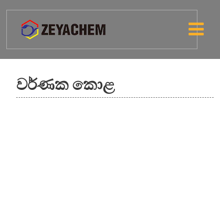
වර්ණක කොළ
වර්ණක කොළ 7-කොරිමැක්ස්
කොළ 8730 පී
වර්ණක කොළ 36-කොරිමැක්ස්
කොළ 9361