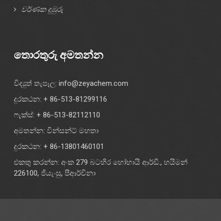
වර්ණක දුඹුරු
තොරතුරු අමතන්න
විද්‍යුත් තැපෑල:
info@zeyachem.com
දුරකථන: + 86-513-81299116
ෆැක්ස්: + 86-513-82112110
අමතන්න: වින්සන්ට් මහතා
දුරකථන: + 86-13801460101
එකතු කරන්න: අංක 279 බටහිර හෝහායි ආර්ඩී., හයිමන්
226100, ජියැංසු, පීආර්චිනා