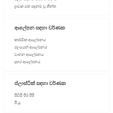
ද්‍රාවක මත පදනම් වූ තීන්ත
ආලේපන සඳහා වර්ණක
කාර්මික ආලේපනය
ජලයෙන් ආලේපනය
වාහන ආලේපනය
දඟර ආලේපනය
ප්ලාස්ටික් සඳහා වර්ණක
පීවීසී පීඊ පීපී
පී.යූ.