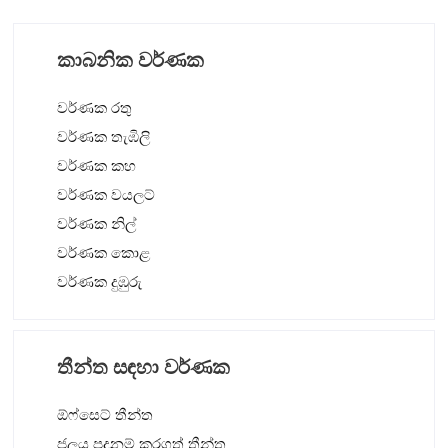
කාබනික වර්ණක
වර්ණක රතු
වර්ණක තැඹිලි
වර්ණක කහ
වර්ණක වයලට්
වර්ණක නිල්
වර්ණක කොළ
වර්ණක දුඹුරු
තීන්ත සඳහා වර්ණක
ඕෆ්සෙට් තීන්ත
ජලය පදනම් කරගත් තීන්ත