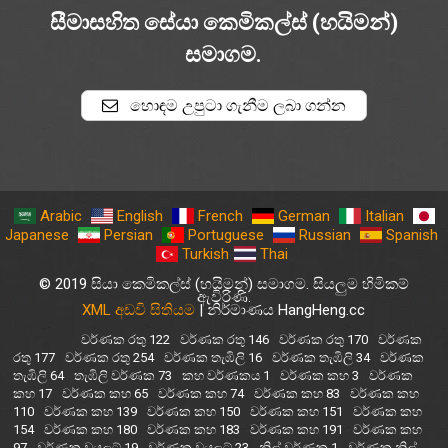
සීමාසහිත සේයා කෙමිකල්ස් (හයිමන්)
සමාගම.
හොඳම උපුටා ගැනීම ලබා ගන්න
Arabic
English
French
German
Italian
Japanese
Persian
Portuguese
Russian
Spanish
Turkish
Thai
© 2019 සියා කෙමිකල්ස් (හයිමන්) සමාගම. සියලුම හිමිකම්
ඇවිරිණි.
XML අඩවි සිතියම
| නිර්මාණය HangHeng.cc
වර්ණක රතු 122
වර්ණක රතු 146
වර්ණක රතු 170
වර්ණක
රතු 177
වර්ණක රතු 254
වර්ණක තැඹිලි 16
වර්ණක තැඹිලි 34
වර්ණක
තැඹිලි 64
තැඹිලි වර්ණක 73
කහ වර්ණකය 1
වර්ණක කහ 3
වර්ණක
කහ 17
වර්ණක කහ 65
වර්ණක කහ 74
වර්ණක කහ 83
වර්ණක කහ
110
වර්ණක කහ 139
වර්ණක කහ 150
වර්ණක කහ 151
වර්ණක කහ
154
වර්ණක කහ 180
වර්ණක කහ 183
වර්ණක කහ 191
වර්ණක කහ
97
වර්ණක වයලට් 19
වර්ණක වයලට් 23
නිල් වර්ණක 1
වර්ණක නිල්