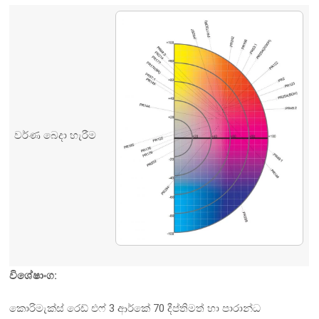
වර්ණ බෙදා හැරීම
විශේෂාංග:
කොරිමැක්ස් රෙඩ් එෆ් 3 ආර්කේ 70 දීප්තිමත් හා පාරාන්ධ