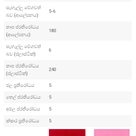
සැහැල්ලු වේගවත්
5-6
බව (ආලේපනය)
තාප ප්රතිරෝධය
180
(ආලේපනය)
සැහැල්ලු වේගවත්
6
බව (ප්ලාස්ටික්)
තාප ප්රතිරෝධය
240
(ප්ලාස්ටික්)
ජල ප්‍රතිරෝධය
5
තෙල් ප්රතිරෝධය
5
අම්ල ප්රතිරෝධය
5
ක්ෂාර ප්‍රතිරෝධය
5