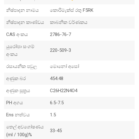
නිෂ්පාදන නාමය
කොරිමැක්ස් රතු F5RK
නිෂ්පාදන කාණ්ඩය
කාබනික වර්ණකය
CAS අංකය
2786-76-7
යුරෝපා සංගම්
220-509-3
අංකය
රසායනික පවුල
මොනෝ අසෝ
අණුක බර
454.48
අණුක සූත්‍රය
C26H22N4O4
PH අගය
6.5-7.5
Ens නත්වය
1.5
තෙල් අවශෝෂණය
33-45
(ml / 100g)%