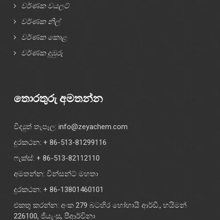
වර්ණක වයලට්
වර්ණක නිල්
වර්ණක කොළ
වර්ණක දුඹුරු
තොරතුරු අමතන්න
විද්‍යුත් තැපෑල:
info@zeyachem.com
දුරකථන: + 86-513-81299116
ෆැක්ස්: + 86-513-82112110
අමතන්න: වින්සන්ට් මහතා
දුරකථන: + 86-13801460101
එකතු කරන්න: අංක 279 බටහිර හෝහායි ආර්ඩී., හයිමන්
226100, ජියැංසු, පීආර්චිනා