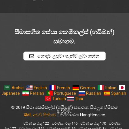
සීමාසහිත සේයා කෙමිකල්ස් (හයිමන්)
සමාගම.
හොඳම උපුටා ගැනීම ලබා ගන්න
Arabic
English
French
German
Italian
Japanese
Persian
Portuguese
Russian
Spanish
Turkish
Thai
© 2019 සියා කෙමිකල්ස් (හයිමන්) සමාගම. සියලුම හිමිකම්
ඇවිරිණි.
XML අඩවි සිතියම
| නිර්මාණය HangHeng.cc
වර්ණක රතු 122
වර්ණක රතු 146
වර්ණක රතු 170
වර්ණක
රතු 177
වර්ණක රතු 254
වර්ණක තැඹිලි 16
වර්ණක තැඹිලි 34
වර්ණක