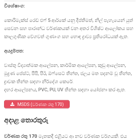
විශේෂාංග:
කොරිමැක්ස් රෙඩ් එෆ් 5 ආර්කේ යනු දීප්තිමත්, නිල් පැහැයෙන් යුත්
සෙවන සහ පාරාන්ධ වර්ණකයක් වන අතර විශිෂ්ට ආලෝකය සහ
කාලගුණික වේගවත් ගුණාංග සහ හොඳ ද්‍රාව්‍ය ප්‍රතිරෝධයක් ඇත.
අයදුම්පත:
වාස්තු විද්‍යාත්මක ආලේපන, කාර්මික ආලේපන, කුඩු ආලේපන,
මුද්‍රණ පේස්ට්, පීපී, පීඊ, ඕෆ්සෙට් තීන්ත, ජලය මත පදනම් වූ තීන්ත,
ද්‍රාවක තීන්ත සඳහා නිර්දේශ කෙරේ.
දඟර ආලේපනය, PVC, PU, UV තීන්ත සඳහා යෝජනා කර ඇත.
MSDS (වර්ණක රතු 170)
අදාළ තොරතුරු
වර්ණක රතු 170
මෑතකදී එළියට ආ නව වර්ණක වර්ගයකි. එය