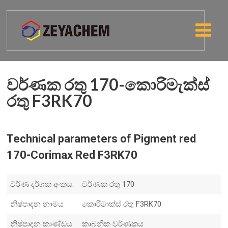
වර්ණක රතු 170-කොරිමැක්ස්
රතු F3RK70
Technical parameters of Pigment red
170-Corimax Red F3RK70
වර්ණ දර්ශක අංකය.
වර්ණක රතු 170
නිෂ්පාදන නාමය
කොරිමාක්ස් රතු F3RK70
නිෂ්පාදන කාණ්ඩය
කාබනික වර්ණකය