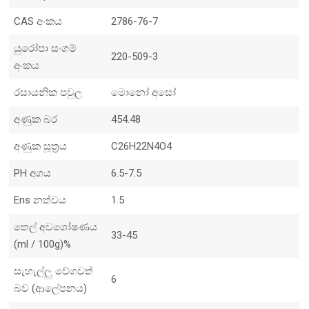
CAS අංකය
2786-76-7
යුරෝපා සංගම්
220-509-3
අංකය
රසායනික පවුල
මොනෝ අසෝ
අණුක බර
454.48
අණුක සූත්‍රය
C26H22N4O4
PH අගය
6.5-7.5
Ens නත්වය
1.5
තෙල් අවශෝෂණය
33-45
(ml / 100g)%
සැහැල්ලු වේගවත්
6
බව (ආලේපනය)