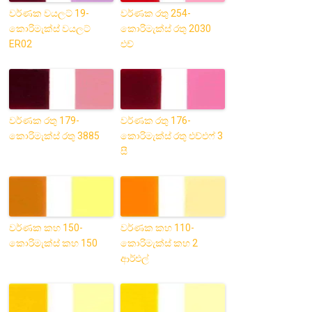
වර්ණක වයලට් 19-
වර්ණක රතු 254-
කොරිමැක්ස් වයලට්
කොරිමැක්ස් රතු 2030
ER02
එච්
වර්ණක රතු 179-
වර්ණක රතු 176-
කොරිමැක්ස් රතු 3885
කොරිමැක්ස් රතු එච්එෆ් 3
සී
වර්ණක කහ 150-
වර්ණක කහ 110-
කොරිමැක්ස් කහ 150
කොරිමැක්ස් කහ 2
ආර්එල්