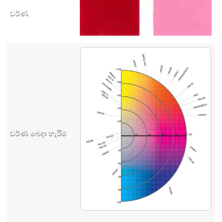
වර්ණ
වර්ණ බෙදා හැරීම