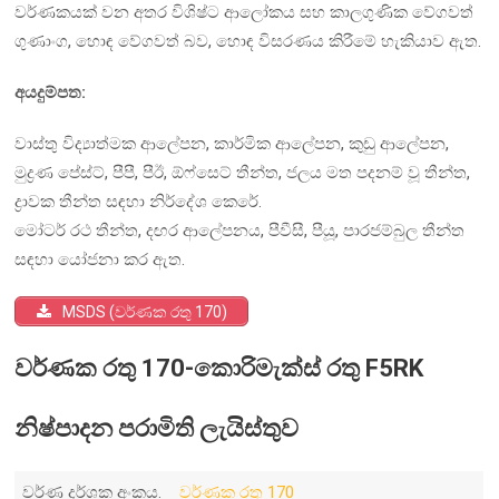
වර්ණකයක් වන අතර විශිෂ්ට ආලෝකය සහ කාලගුණික වේගවත්
ගුණාංග, හොඳ වේගවත් බව, හොඳ විසරණය කිරීමේ හැකියාව ඇත.
අයදුම්පත:
වාස්තු විද්‍යාත්මක ආලේපන, කාර්මික ආලේපන, කුඩු ආලේපන,
මුද්‍රණ පේස්ට්, පීපී, පීඊ, ඕෆ්සෙට් තීන්ත, ජලය මත පදනම් වූ තීන්ත,
ද්‍රාවක තීන්ත සඳහා නිර්දේශ කෙරේ.
මෝටර් රථ තීන්ත, දඟර ආලේපනය, පීවීසී, පීයූ, පාරජම්බුල තීන්ත
සඳහා යෝජනා කර ඇත.
MSDS (වර්ණක රතු 170)
වර්ණක රතු 170-කොරිමැක්ස් රතු F5RK
නිෂ්පාදන පරාමිති ලැයිස්තුව
වර්ණ දර්ශක අංකය.
වර්ණක රතු 170