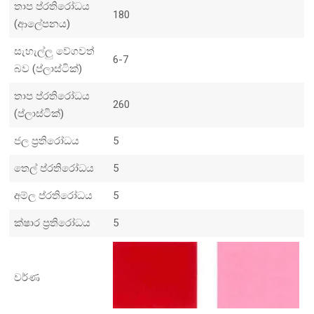
තාප ප්රතිරෝධය
180
(ආලේපනය)
සැහැල්ලු වේගවත්
6-7
බව (ප්ලාස්ටික්)
තාප ප්රතිරෝධය
260
(ප්ලාස්ටික්)
ජල ප්‍රතිරෝධය
5
තෙල් ප්රතිරෝධය
5
අම්ල ප්රතිරෝධය
5
ක්ෂාර ප්‍රතිරෝධය
5
වර්ණ