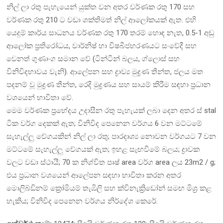
නිල් ලා රතු පැහැයෙන් යුක්ත වන අතර වර්ණක රතු 170 සහ
වර්ණක රතු 210 ට වඩා ශක්තිමත් නිල් ආලෝකයක් ඇත. එහි
යෙදුම් කාර්ය සාධනය වර්ණක රතු 170 තරම් හොඳ නැත, 0.5-1 අඩු
ආලෝක ප්‍රතිරෝධය, වාර්නිෂ් හා විෂබීජහරණයට සංවේදී සහ
වෙනත් ගුණාංග සමාන වේ (ටින්ටින් බලය, ග්ලොස් සහ
විනිවිදභාවය වැනි). ආලේපන සහ ද්‍රාව්‍ය මුද්‍රණ තීන්ත, ජලය මත
පදනම් වූ මුද්‍රණ තීන්ත, රෙදි මුද්‍රණය සහ සායම් කිරීම සඳහා ප්‍රධාන
වශයෙන් භාවිතා වේ.
මෙම වර්ණක ප්‍රභේදය උදාසීන රතු පැහැයක් ලබා දෙන අතර ස් stal
ටික වර්ග දෙකක් ඇත; විනිවිද පෙනෙන වර්ගය 6 වන මට්ටමේ
සැහැල්ලු වේගයකින් නිල් ලා රතු; පාරදෘශ්‍ය නොවන වර්ගයට 7 වන
මට්ටමේ සැහැල්ලු වේගයක් ඇත; ඉහළ සැඟවීමේ බලය; ද්‍රාවක
වලට වඩා ස්ථායී; 70 ක නිශ්චිත පෘෂ් area වර්ග area ලය 23m2 / g;
එය ප්‍රධාන වශයෙන් ආලේපන සඳහා භාවිතා කරන අතර
මොලිබ්ඩිනම් ක්‍රෝමියම් තැඹිලි සහ ක්විනැක්‍රිඩෝන් සමඟ මිශ්‍ර කළ
හැකිය; විනිවිද පෙනෙන වර්ගය නිර්දේශ කෙරේ.