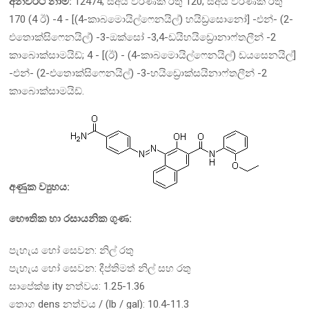
අන්වර්ථ නාම:
12474; සීඅයි වර්ණක රතු 120; සීඅයි වර්ණක රතු
170 (4 ඊ) -4 - [(4-කාබමොයිල්ෆෙනයිල්) හයිඩ්‍රසොනෝ] -එන්- (2-
එතොක්සිෆෙනයිල්) -3-ඔක්සෝ -3,4-ඩයිහයිඩ්‍රොනාෆ්තලීන් -2
කාබොක්සාමයිඩ්; 4 - [(ඊ) - (4-කාබමොයිල්ෆෙනයිල්) ඩයසෙනයිල්]
-එන්- (2-එතොක්සිෆෙනයිල්) -3-හයිඩ්‍රොක්සයිනාෆ්තලීන් -2
කාබොක්සාමයිඩ්.
අණුක ව්‍යුහය:
භෞතික හා රසායනික ගුණ:
පැහැය හෝ සෙවන: නිල් රතු
පැහැය හෝ සෙවන: දීප්තිමත් නිල් සහ රතු
සාපේක්ෂ ity නත්වය: 1.25-1.36
තොග dens නත්වය / (lb / gal): 10.4-11.3