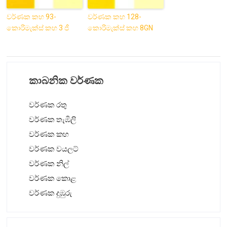
වර්ණක කහ 93-
වර්ණක කහ 128-
කොරිමැක්ස් කහ 3 ජී
කොරිමැක්ස් කහ 8GN
කාබනික වර්ණක
වර්ණක රතු
වර්ණක තැඹිලි
වර්ණක කහ
වර්ණක වයලට්
වර්ණක නිල්
වර්ණක කොළ
වර්ණක දුඹුරු