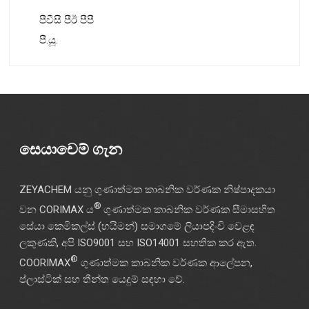
පීවීසී පීඊ පීපී
පී.යූ.
සෙයාචෙම් ගැන
ZEYACHEM යනු ගුණාත්මක කාබනික වර්ණක නිෂ්පාදකයා
®
වන CORIMAX ය
ගුණාත්මක කාබනික වර්ණක සීමාසහිත
සේයා කෙමිකල්ස් (හයිමන්) සමාගමේ ලියාපදිංචි වෙළඳ
ලකුණකි, අපි ISO9001 සහ ISO14001 සහතික කර ඇත.
®
COORIMAX
ගුණාත්මක කාබනික වර්ණක ආලේපන,
ප්ලාස්ටික් සහ තීන්ත යෙදුම් සඳහා වේ.