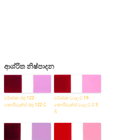
ආශ්රිත නිෂ්පාදන
වර්ණක රතු 122-
වර්ණක වයලට් 19-
කොරිමැක්ස් රතු 122 ඩී
කොරිමැක්ස් වයලට් ඊ 3
බී