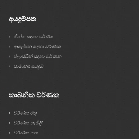
අයදුම්පත
තීන්ත සඳහා වර්ණක
ආලේපන සඳහා වර්ණක
ප්ලාස්ටික් සඳහා වර්ණක
සාමාන්‍ය යෙදුම
කාබනික වර්ණක
වර්ණක රතු
වර්ණක තැඹිලි
වර්ණක කහ