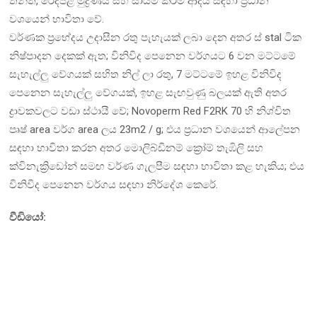
තීන්ත, රෙදිපිළි මුද්‍රණය සහ සායම් කිරීම ආදිය සඳහා ප්‍රධාන
වශයෙන් භාවිතා වේ.
වර්ණක ප්‍රභේදය උදාසීන රතු පැහැයක් ලබා දෙන අතර ස් stal ටික
නිෂ්පාදන දෙකක් ඇත; විනිවිද පෙනෙන වර්ගයට 6 වන මට්ටමේ
සැහැල්ලු වේගයක් සහිත නිල් ලා රතු, 7 මට්ටමේ ඉහළ විනිවිද
පෙනෙන සැහැල්ලු වේගයක්, ඉහළ සැඟවුණු බලයක් ඇති අතර
ද්‍රාවකවලට වඩා ස්ථායී වේ; Novoperm Red F2RK 70 හි නිශ්චිත
පෘෂ් area වර්ග area ලය 23m2 / g; එය ප්‍රධාන වශයෙන් ආලේපන
සඳහා භාවිතා කරන අතර මොලිබ්ඩිනම් ක්‍රෝම් තැඹිලි සහ
ක්විනැක්‍රිඩෝන් සමඟ වර්ණ ගැලපීම සඳහා භාවිතා කළ හැකිය; එය
විනිවිද පෙනෙන වර්ගය සඳහා නිර්දේශ කෙරේ.
වීඩියෝ: