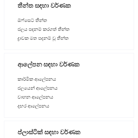
තීන්ත සඳහා වර්ණක
ඕෆ්සෙට් තීන්ත
ජලය පදනම් කරගත් තීන්ත
ද්‍රාවක මත පදනම් වූ තීන්ත
ආලේපන සඳහා වර්ණක
කාර්මික ආලේපනය
ජලයෙන් ආලේපනය
වාහන ආලේපනය
දඟර ආලේපනය
ප්ලාස්ටික් සඳහා වර්ණක