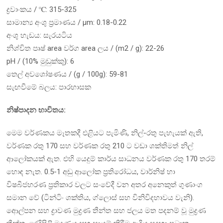
ද්‍රවාංකය / ℃: 315-325
සාමාන්‍ය අංශු ප්‍රමාණය / μm: 0.18-0.22
අංශු හැඩය: සැරයටිය
නිශ්චිත පෘෂ් area වර්ග area ලය / (m2 / g): 22-26
pH / (10% මුඩුක්කු): 6
තෙල් අවශෝෂණය / (g / 100g): 59-81
සැඟවීමේ බලය: පාරභාසක
නිෂ්පාදන භාවිතය:
මෙම වර්ණකය මෑතකදී එළියට පැමිණි, නිල්-රතු පැහැයක් ඇති,
වර්ණක රතු 170 සහ වර්ණක රතු 210 ට වඩා ශක්තිමත් නිල්
ආලෝකයක් ඇත. එහි යෙදුම් කාර්ය සාධනය වර්ණක රතු 170 තරම්
හොඳ නැත. 0.5-1 අඩු ආලෝක ප්‍රතිරෝධය, වාර්නිෂ් හා
විෂබීජහරණ ප්‍රතිකාර වලට සංවේදී වන අතර අනෙකුත් ගුණාංග
සමාන වේ (ටින්ටිං ශක්තිය, ග්ලොස් සහ විනිවිදභාවය වැනි).
ආෙල්පන සහ ද්‍රාවණ මුද්‍රණ තීන්ත සහ ජලය මත පදනම් වූ මුද්‍රණ